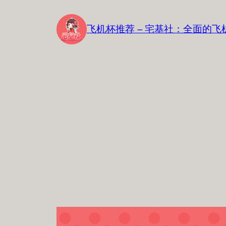
跳
至
飞机杯推荐 – 宅基社：全面的
内
容