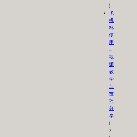
)
飞
机
杯
使
用
–
视
频
教
学
与
技
巧
分
享
(
2