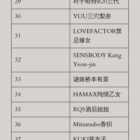
29
对子哈特R20三代
30
YUU三穴梨奈
LOVEFACTOR禁
31
忌修女
SENSBODY Kang
32
Yeon-jin
33
谜姬桥本有菜
34
HAMAX纯情乙女
35
RQS酒后姐姐
36
Mitsutsubo香织
37
KUKI芽衣子