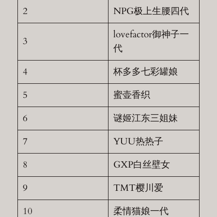
2
NPG极上生腰四代
lovefactor御神子一
3
代
4
杯多多七彩罐娘
5
蜜壶香织
6
谜姬江东三姐妹
7
YUU热热子
8
GXP白丝壁女
9
TMT樱川爱
10
柔情猫娘一代