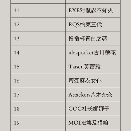
11
EXE对魔忍不知火
12
RQS约束三代
13
撸撸杯青白之恋
14
ideapocket古川穗花
15
Taisen芙蕾雅
16
蜜壶麻衣女仆
17
Attackers八木奈奈
18
COC社长娜娜子
19
MODE埃及猫娘