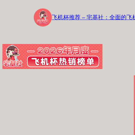
跳
至
飞机杯推荐 – 宅基社：全面的
内
容