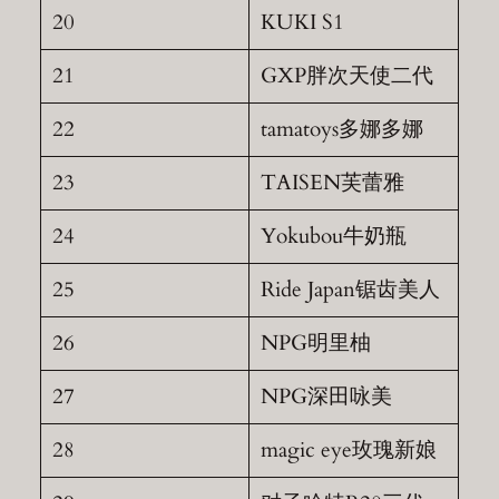
20
KUKI S1
21
GXP胖次天使二代
22
tamatoys多娜多娜
23
TAISEN芙蕾雅
24
Yokubou牛奶瓶
25
Ride Japan锯齿美人
26
NPG明里柚
27
NPG深田咏美
28
magic eye玫瑰新娘