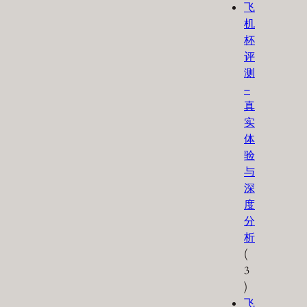
飞
机
杯
评
测
–
真
实
体
验
与
深
度
分
析
(
3
)
飞