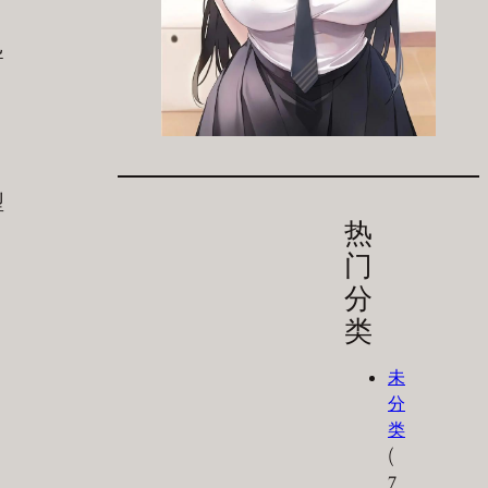
导
型
热
门
分
类
未
分
类
(
7