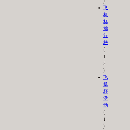
)
飞
机
杯
排
行
榜
(
1
3
)
飞
机
杯
活
动
(
1
)