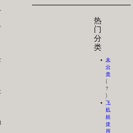
个
热
有
门
分
类
士
未
分
类
(
7
吐
)
飞
机
，
杯
和
使
用