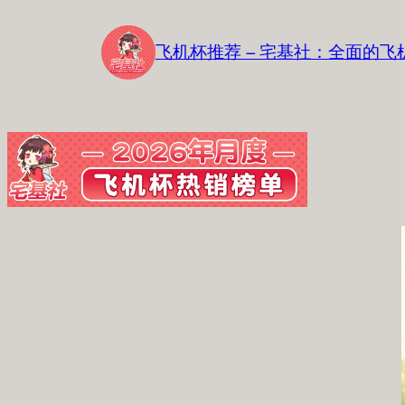
跳
至
飞机杯推荐 – 宅基社：全面的
内
容