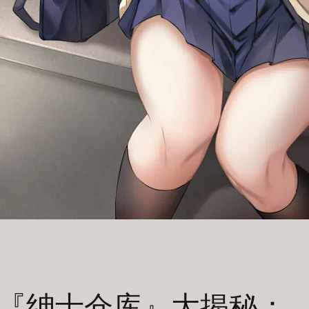
『绅士仓库』大揭秘：