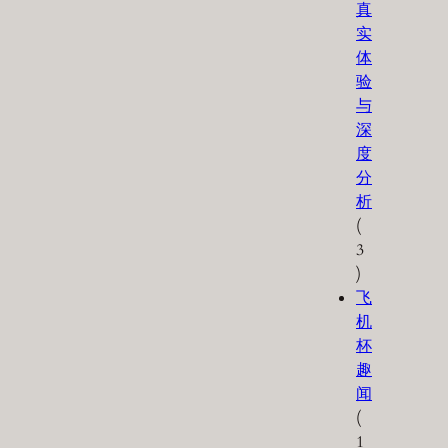
真
实
体
验
与
深
度
分
析
(
3
)
飞
机
杯
趣
闻
(
1