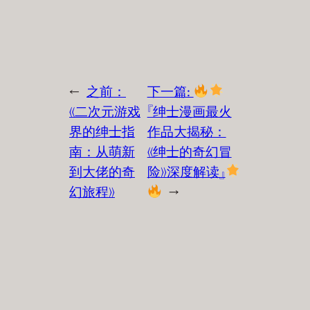
←
之前：
下一篇:
《二次元游戏
『绅士漫画最火
界的绅士指
作品大揭秘：
南：从萌新
《绅士的奇幻冒
到大佬的奇
险》深度解读』
幻旅程》
→