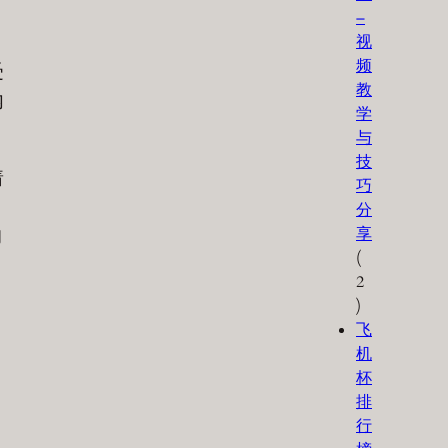
–
视
频
受
教
内
学
与
技
着
巧
分
享
的
(
2
)
飞
机
杯
排
行