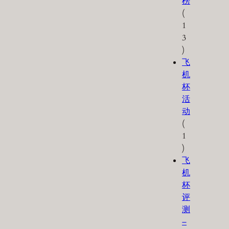
榜
(
1
3
)
飞
机
杯
活
动
(
1
)
飞
机
杯
评
测
–